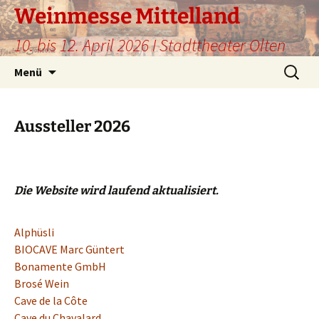
Weinmesse Mittelland
10. bis 12. April 2026 I Stadttheater Olten
Zum
Suche
Menü
Inhalt
nach:
springen
Aussteller 2026
Die Website wird laufend aktualisiert.
Alphüsli
BIOCAVE Marc Güntert
Bonamente GmbH
Brosé Wein
Cave de la Côte
Cave du Chavalard