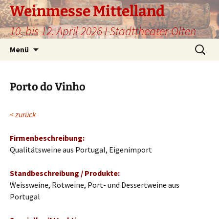
Weinmesse Mittelland
10. bis 12. April 2026 I Stadttheater Olten
Zum
Suche
Menü
Inhalt
nach:
springen
Porto do Vinho
< zurück
Firmenbeschreibung:
Qualitätsweine aus Portugal, Eigenimport
Standbeschreibung / Produkte:
Weissweine, Rotweine, Port- und Dessertweine aus
Portugal