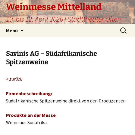
Weinmesse Mittelland
10. bis 12. April 2026 I Stadttheater Olten
Zum
Suche
Menü
Inhalt
nach:
springen
Savinis AG – Südafrikanische
Spitzenweine
< zurück
Firmenbeschreibung:
Südafrikanische Spitzenweine direkt von den Produzenten
Produkte an der Messe
Weine aus Südafrika