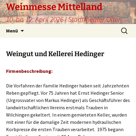
Weinmesse Mittelland
10. bis 12. April 2026 I Stadttheater Olten
Zum
Suche
Menü
Inhalt
nach:
springen
Weingut und Kellerei Hedinger
Firmenbeschreibung:
Die Vorfahren der Familie Hedinger haben seit Jahrzehnten
Reben gepflegt. Vor 75 Jahren hat Ernst Hedinger Senior
(Urgrossvater von Markus Hedinger) als Geschäftsführer des
landwirtschaftlichen Vereins erstmals Trauben in
Wilchingen gekeltert. In einem gemieteten Keller, wurden
mit einer für die damalige Zeit modernen hydraulischen
Korbpresse die ersten Trauben verarbeitet. 1975 begann