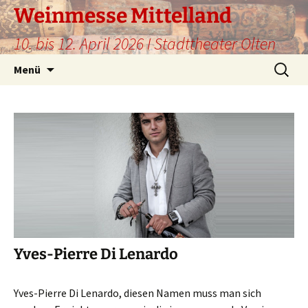
Weinmesse Mittelland
10. bis 12. April 2026 I Stadttheater Olten
Zum
Suche
Menü
Inhalt
nach:
springen
Yves-Pierre Di Lenardo
Yves-Pierre Di Lenardo, diesen Namen muss man sich