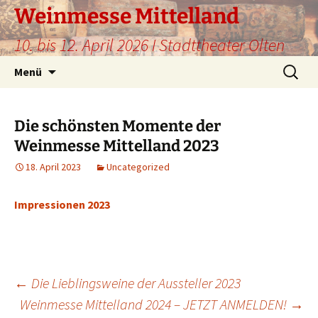
Weinmesse Mittelland
10. bis 12. April 2026 I Stadttheater Olten
Zum
Suche
Menü
Inhalt
nach:
springen
Die schönsten Momente der
Weinmesse Mittelland 2023
18. April 2023
Uncategorized
Impressionen 2023
Beitragsnavigation
←
Die Lieblingsweine der Aussteller 2023
Weinmesse Mittelland 2024 – JETZT ANMELDEN!
→