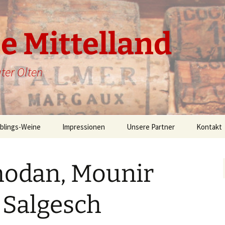
 Mittelland
ater Olten
eblings-Weine
Impressionen
Unsere Partner
Kontakt
hodan, Mounir
 Salgesch