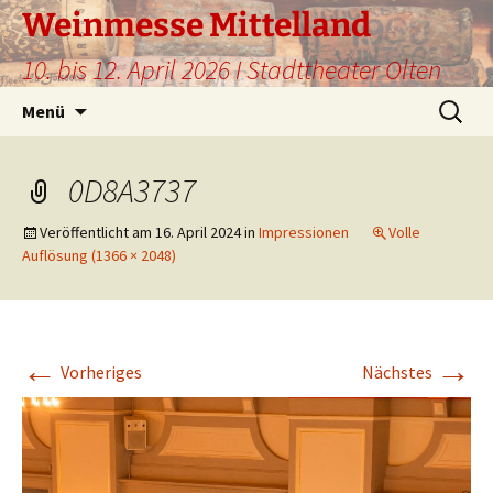
Weinmesse Mittelland
10. bis 12. April 2026 I Stadttheater Olten
Zum
Suche
Menü
Inhalt
nach:
springen
0D8A3737
Veröffentlicht am
16. April 2024
in
Impressionen
Volle
Auflösung (1366 × 2048)
←
→
Vorheriges
Nächstes