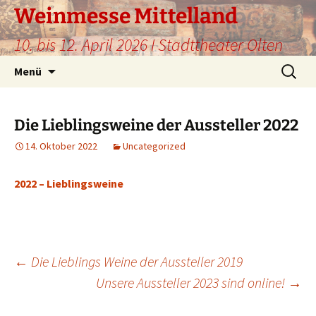
Weinmesse Mittelland
10. bis 12. April 2026 I Stadttheater Olten
Zum
Suche
Menü
Inhalt
nach:
springen
Die Lieblingsweine der Aussteller 2022
14. Oktober 2022
Uncategorized
2022 – Lieblingsweine
Beitragsnavigation
←
Die Lieblings Weine der Aussteller 2019
Unsere Aussteller 2023 sind online!
→